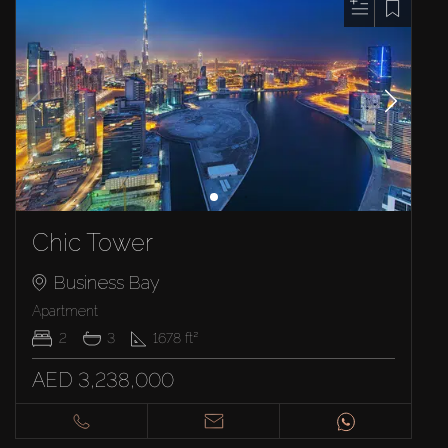
Chic Tower
Business Bay
Apartment
2
3
1678
ft²
AED 3,238,000