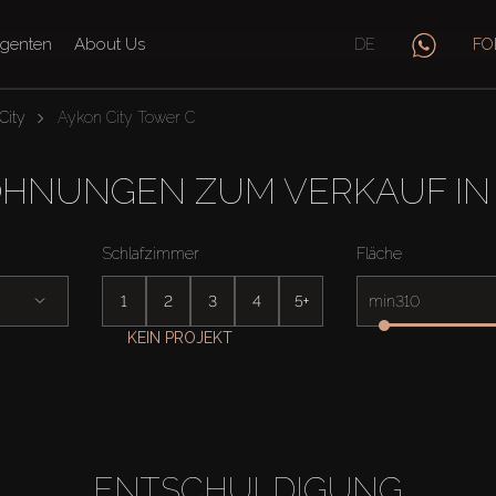
genten
About Us
DE
FO
City
Aykon City Tower C
NUNGEN ZUM VERKAUF IN 
Schlafzimmer
Fläche
1
2
3
4
5+
min
KEIN PROJEKT
ENTSCHULDIGUNG