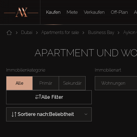
Kaufen
Miete
Verkaufen
Off-Plan
A
Dubai
Apartments for sale
Business Bay
Aykon 
APARTMENT UND WOH
Immobilienkategorie
Immobilienart
Alle
Primär
Sekundär
Wohnungen
Alle Filter
Sortiere nach:
Beliebtheit