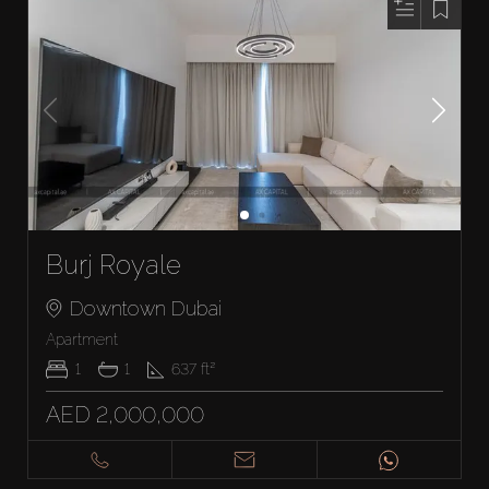
Burj Royale
Downtown Dubai
Apartment
1
1
637
ft²
AED 2,000,000