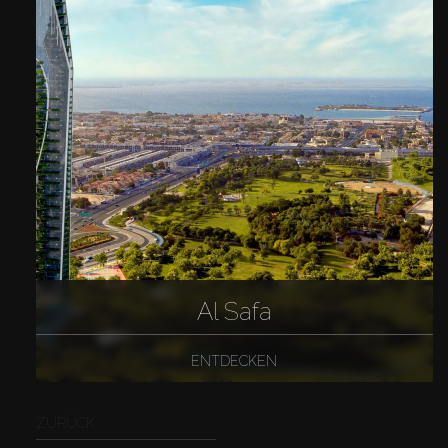
Al Safa
ENTDECKEN
ZURÜCK