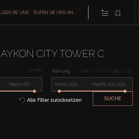
LGEN SIE UNS
RUFEN SIE UNS AN
AYKON CITY TOWER C
QM
FT²
Währung
GBP
CNY
EUR
AED
USD
Max
min
Max
SUCHE
Alle Filter zurücksetzen