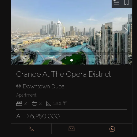
Grande At The Opera District
Downtown Dubai
Apartment
2
3
1201
ft²
AED 6,250,000