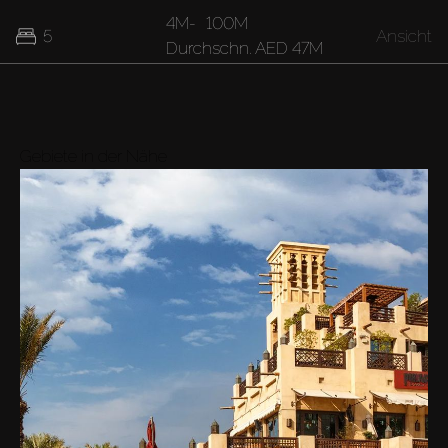
4M
-
100M
5
Ansicht
Durchschn.
AED 47M
37M
7
Ansicht
Durchschn.
AED 37M
Gebiete in der Nähe