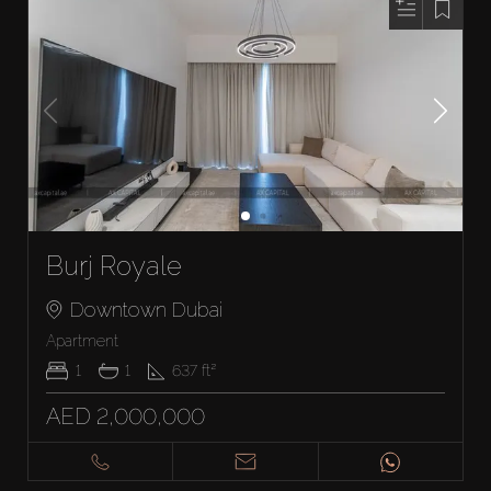
Burj Royale
Downtown Dubai
Apartment
1
1
637
ft²
AED 2,000,000