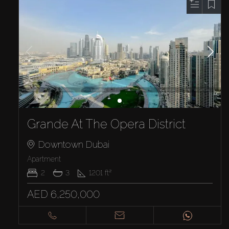
Grande At The Opera District
Downtown Dubai
Apartment
2
3
1201
ft²
AED 6,250,000