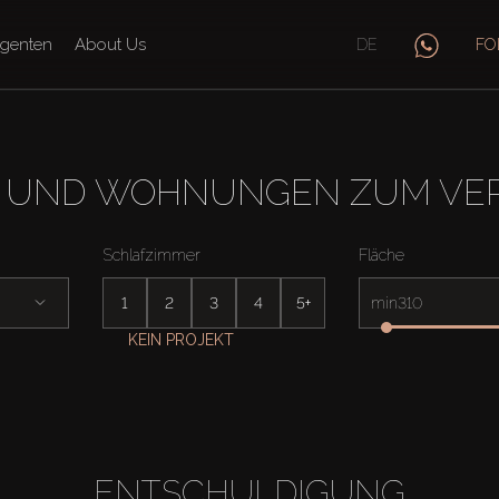
genten
About Us
DE
FO
 UND WOHNUNGEN ZUM VERK
Schlafzimmer
Fläche
1
2
3
4
5+
min
KEIN PROJEKT
ENTSCHULDIGUNG