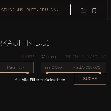
LGEN SIE UNS
RUFEN SIE UNS AN
AUF IN DG1
QM
FT²
Währung
GBP
CNY
EUR
AED
USD
Max
min
Max
SUCHE
Alle Filter zurücksetzen