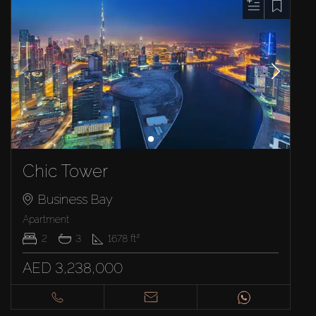
Chic Tower
Business Bay
Apartment
2
3
1678
ft²
AED 3,238,000