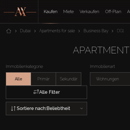
Kaufen
Miete
Verkaufen
Off-Plan
A
Dubai
Apartments for sale
Business Bay
DG1
APARTMENT
Immobilienkategorie
Immobilienart
Alle
Primär
Sekundär
Wohnungen
Alle Filter
Sortiere nach:
Beliebtheit