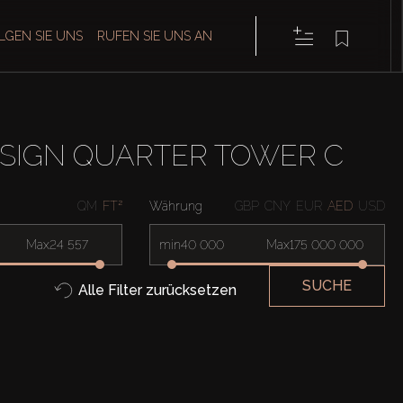
LGEN SIE UNS
RUFEN SIE UNS AN
SIGN QUARTER TOWER C
QM
FT²
Währung
GBP
CNY
EUR
AED
USD
Max
min
Max
SUCHE
Alle Filter zurücksetzen