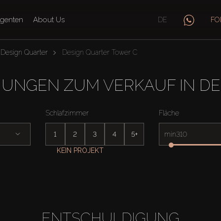
genten
About Us
DE
FO
Design Quarter
Design Quarter Tower C
NGEN ZUM VERKAUF IN DE
Schlafzimmer
Fläche
1
2
3
4
5+
min
KEIN PROJEKT
ENTSCHULDIGUNG