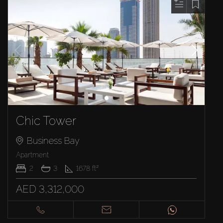
Chic Tower
Business Bay
Apartment
2
3
1678
ft²
AED 3,312,000