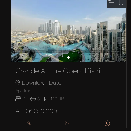
Grande At The Opera District
Downtown Dubai
Apartment
2
3
1201
ft²
AED 6,250,000