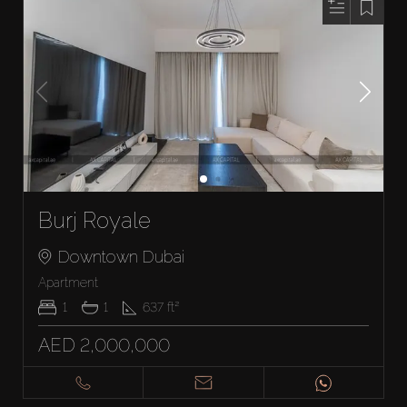
Burj Royale
Downtown Dubai
Apartment
1
1
637
ft²
AED 2,000,000