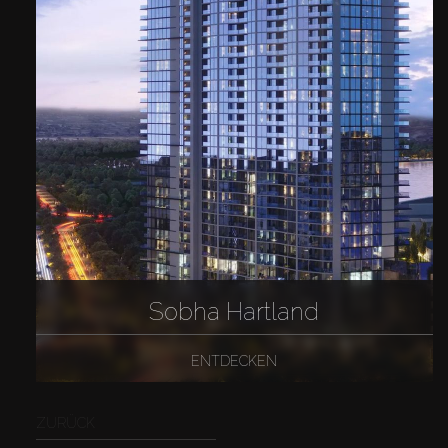
Sobha Hartland
ENTDECKEN
ZURÜCK