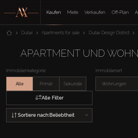
Kaufen
Miete
Verkaufen
Off-Plan
A
Dubai
Apartments for sale
Dubai Design District
APARTMENT UND WOHNU
Immobilienkategorie
Immobilienart
Alle
Primär
Sekundär
Wohnungen
Alle Filter
Sortiere nach:
Beliebtheit