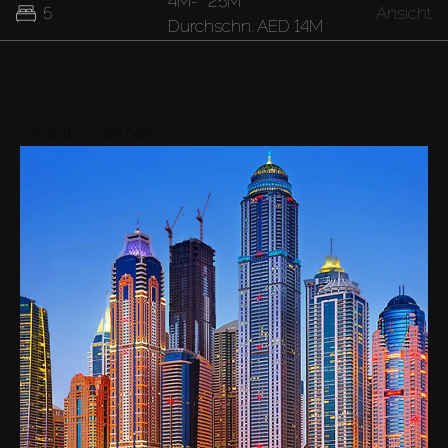
4M
-
25M
5
Ansicht
Durchschn.
AED 14M
Gebiete in der Nähe