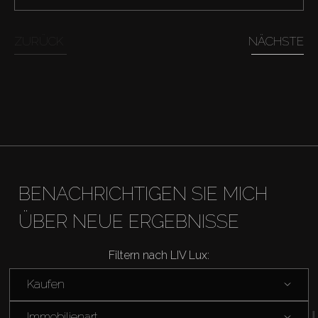
ZURÜCK
NÄCHSTE
Kaufen
Miete
BENACHRICHTIGEN SIE MICH
Verkaufen
ÜBER NEUE ERGEBNISSE
Off-Plan
Filtern nach LIV Lux:
Agenten
Kaufen
Immobilienart