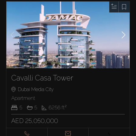
Cavalli Casa Tower
Dubai Media City
Apartment
5
5
6256
ft²
AED 25,050,000