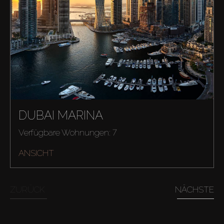
Kaufen
DUBAI MARINA
Verfügbare Wohnungen: 7
Miete
ANSICHT
Verkaufen
ZURÜCK
NÄCHSTE
Off-Plan