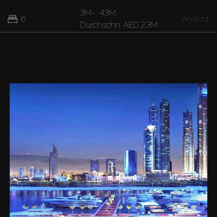
3M
-
43M
6
Ansicht
Durchschn.
AED 23M
16M
-
42M
7
Ansicht
Durchschn.
AED 29M
Gebiete in der Nähe