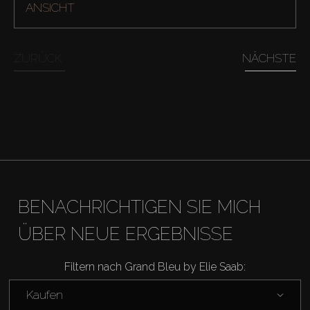
ANSICHT
Kaufen
ZURÜCK
NÄCHSTE
Miete
Verkaufen
Off-Plan
Agenten
BENACHRICHTIGEN SIE MICH
About Us
ÜBER NEUE ERGEBNISSE
Filtern nach Grand Bleu by Elie Saab:
Kaufen