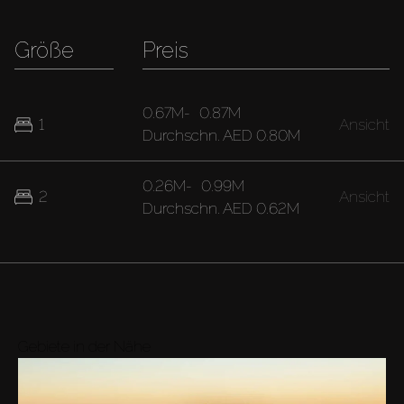
Größe
Preis
0.67M
-
0.87M
1
Ansicht
Durchschn.
AED 0.80M
0.26M
-
0.99M
2
Ansicht
Durchschn.
AED 0.62M
Gebiete in der Nähe