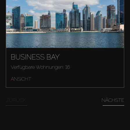
BUSINESS BAY
Kaufen
Verfügbare Wohnungen: 16
ANSICHT
Miete
Verkaufen
ZURÜCK
NÄCHSTE
Off-Plan