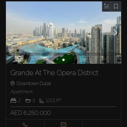
Grande At The Opera District
Downtown Dubai
Apartment
2
3
1201
ft²
AED 6,250,000