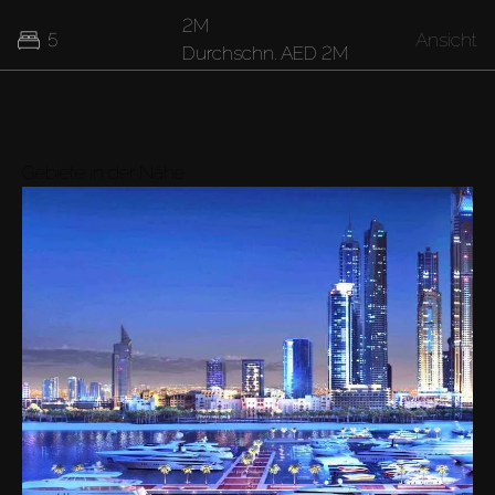
2M
5
Ansicht
Durchschn.
AED 2M
40M
7
Ansicht
Durchschn.
AED 40M
Gebiete in der Nähe