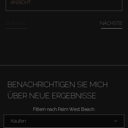
ANSICHT
Off-Plan
Agenten
ZURÜCK
NÄCHSTE
About Us
BENACHRICHTIGEN SIE MICH
ÜBER NEUE ERGEBNISSE
Filtern nach Palm West Beach:
Kaufen