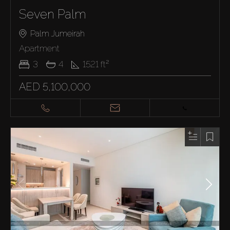
Seven Palm
Palm Jumeirah
Apartment
3
4
1521
ft²
AED 5,100,000