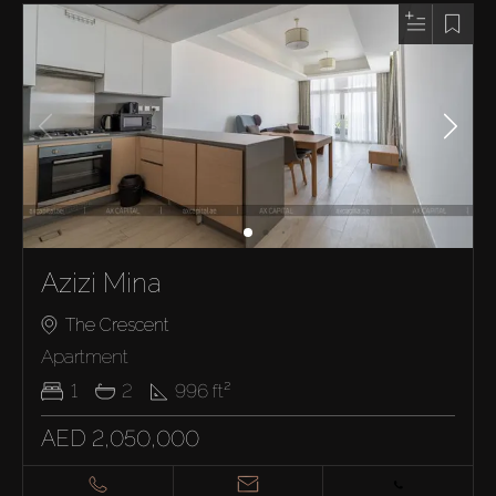
Azizi Mina
The Crescent
Apartment
1
2
996
ft²
AED 2,050,000