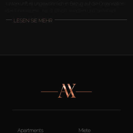
Unterkunft ist ungewöhnlich in Bezug auf die Organisation 
des Innenraums, sie ist stilvoll, modern und bietet viel 
Platz zum Leben. Im Vergleich zu Villen und einigen 
LESEN SIE MEHR
Penthouses ist der Preis von Maisonettewohnungen in 
Dubai erschwinglicher, obwohl ihre Eigenschaften nicht 
 Die besten

 Immobilien in Dubai

 zu erschwinglichen Preisen finden Sie auf der Website 
von Ax Capital. Hier finden Sie Luxus-
Maisonettewohnungen in Dubai und vieles mehr von den 
 Bevor Sie eine Maisonettewohnung in Dubai kaufen, 
Apartments
Miete