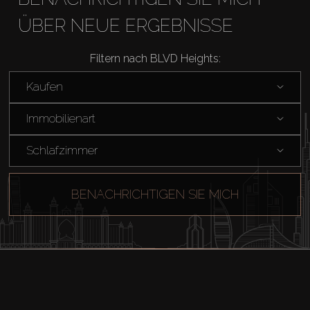
ÜBER NEUE ERGEBNISSE
Verkaufen
Filtern nach BLVD Heights:
Off-Plan
Kaufen
Agenten
Immobilienart
About Us
Schlafzimmer
BENACHRICHTIGEN SIE MICH