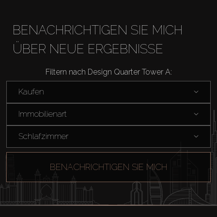
BENACHRICHTIGEN SIE MICH
ÜBER NEUE ERGEBNISSE
Filtern nach Design Quarter Tower A:
Kaufen
Kaufen
Immobilienart
Miete
Schlafzimmer
Verkaufen
BENACHRICHTIGEN SIE MICH
Off-Plan
Agenten