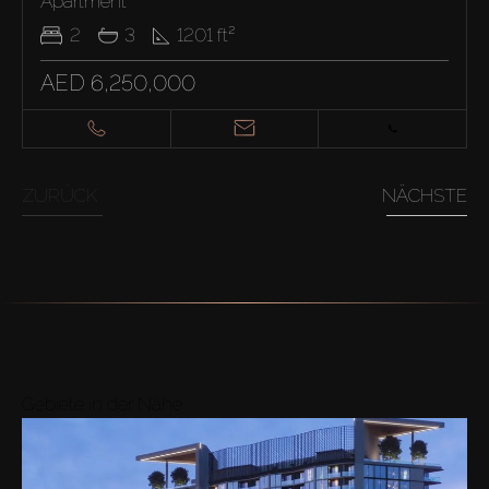
Apartment
2
3
1201
ft²
AED 6,250,000
ZURÜCK
NÄCHSTE
Gebiete in der Nähe