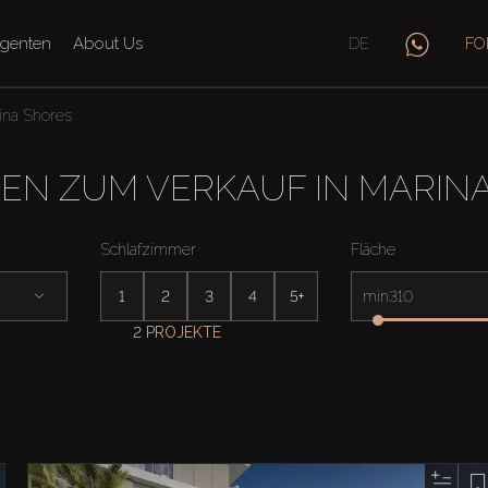
genten
About Us
DE
FO
ina Shores
IEN ZUM VERKAUF IN MARIN
Schlafzimmer
Fläche
1
2
3
4
5+
min
2 PROJEKTE