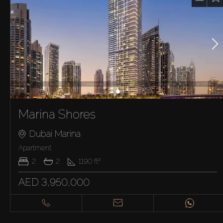
Marina Shores
Dubai Marina
Apartment
2
2
1190
ft²
AED 3,950,000