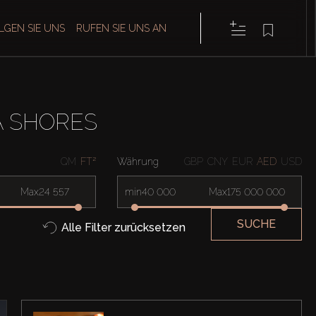
LGEN SIE UNS
RUFEN SIE UNS AN
A SHORES
QM
FT²
Währung
GBP
CNY
EUR
AED
USD
Max
min
Max
SUCHE
Alle Filter zurücksetzen