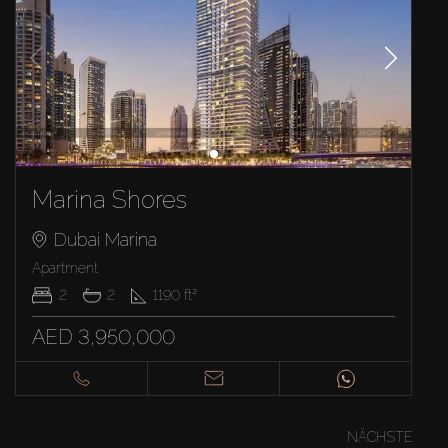
Marina Shores
Dubai Marina
Apartment
2
2
1190
ft²
AED 3,950,000
NÄCHSTE