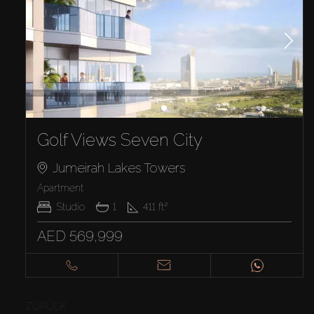
Golf Views Seven City
Jumeirah Lakes Towers
Apartment
Studio
1
411
ft²
AED 569,999
ZURÜCK