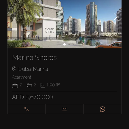
Marina Shores
Dubai Marina
Apartment
2
2
1190
ft²
AED 3,670,000