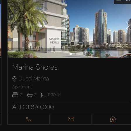
Marina Shores
Dubai Marina
Apartment
2
2
1190
ft²
AED 3,670,000