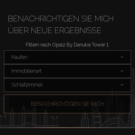
BENACHRICHTIGEN SIE MICH
ÜBER NEUE ERGEBNISSE
Filtern nach Opalz By Danube Tower 1:
Kaufen
Kaufen
Immobilienart
Miete
Schlafzimmer
Verkaufen
BENACHRICHTIGEN SIE MICH
Off-Plan
Agenten