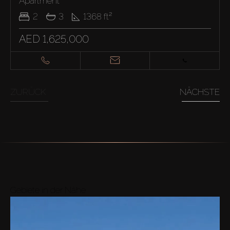
Apartment
2
3
1368
ft²
AED 1,625,000
ZURÜCK
NÄCHSTE
Gebiete in der Nähe