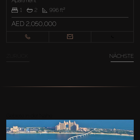
Apartment
1
2
996
ft²
AED 2,050,000
ZURÜCK
NÄCHSTE
Gebiete in der Nähe