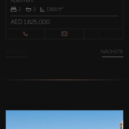
Apartment
2
3
1368
ft²
AED 1,625,000
ZURÜCK
NÄCHSTE
Gebiete in der Nähe