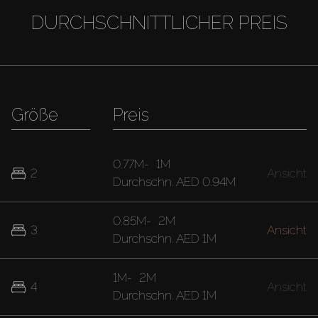
DURCHSCHNITTLICHER PREIS
Größe
Preis
0.77M
-
1M
2
Ansicht
Durchschn.
AED 0.94M
0.85M
-
2M
3
Ansicht
Durchschn.
AED 1M
1M
-
2M
4
Ansicht
Durchschn.
AED 1M