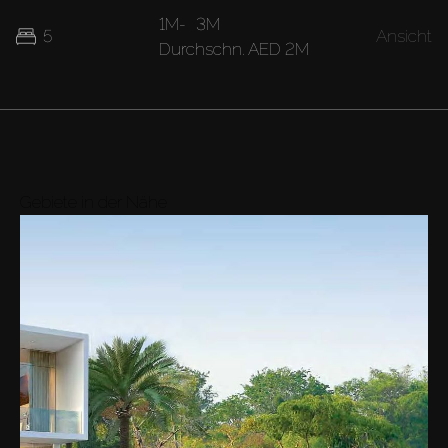
1M
-
3M
5
Ansicht
Durchschn.
AED 2M
Gebiete in der Nähe