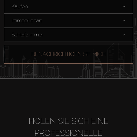
Kaufen
Immobilienart
Kaufen
Schlafzimmer
Miete
BENACHRICHTIGEN SIE MICH
Verkaufen
Off-Plan
Agenten
HOLEN SIE SICH EINE
About Us
PROFESSIONELLE