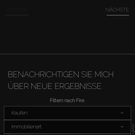
ZURÜCK
NÄCHSTE
Miete
Verkaufen
Off-Plan
Agenten
BENACHRICHTIGEN SIE MICH
ÜBER NEUE ERGEBNISSE
About Us
Filtern nach Fire:
Kaufen
Immobilienart