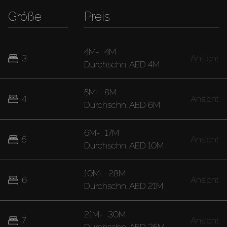
Größe
Preis
4M
-
4M
3
Ansicht
Durchschn.
AED 4M
5M
-
8M
4
Ansicht
Durchschn.
AED 6M
6M
-
17M
5
Ansicht
Durchschn.
AED 10M
10M
-
28M
6
Ansicht
Durchschn.
AED 21M
21M
-
30M
7
Ansicht
Durchschn.
AED 25M