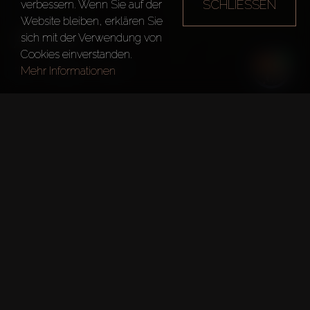
SCHLIESSEN
verbessern. Wenn Sie auf der
Website bleiben, erklären Sie
ANYA
sich mit der Verwendung von
Cookies einverstanden.
Dubai
Anya
Mehr Informationen
Kurze fakten
Projekt:
Anya
Entwickler:
Emaar Properties
Böden:
2
Übergabedatum:
15. Nov. 2026
DLD-Genehmigungsnummer: