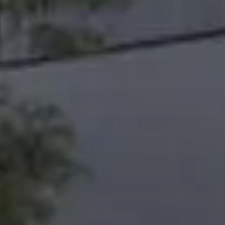
Off-Plan
Agenten
About Us