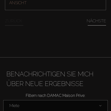
ANSICHT
Kaufen
Miete
ZURÜCK
NÄCHSTE
Verkaufen
Off-Plan
Agenten
BENACHRICHTIGEN SIE MICH
About Us
ÜBER NEUE ERGEBNISSE
Filtern nach DAMAC Maison Prive:
Miete