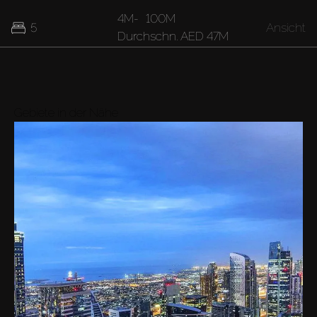
4M
-
100M
5
Ansicht
Durchschn.
AED 47M
37M
7
Ansicht
Durchschn.
AED 37M
Gebiete in der Nähe