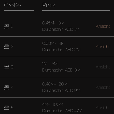
Größe
Preis
0.45M
-
3M
1
Ansicht
Durchschn.
AED 1M
0.68M
-
4M
2
Ansicht
Durchschn.
AED 2M
1M
-
5M
3
Ansicht
Durchschn.
AED 3M
0.48M
-
20M
4
Ansicht
Durchschn.
AED 9M
4M
-
100M
5
Ansicht
Durchschn.
AED 47M