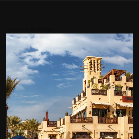
37M
7
Ansicht
Durchschn.
AED 37M
Gebiete in der Nähe