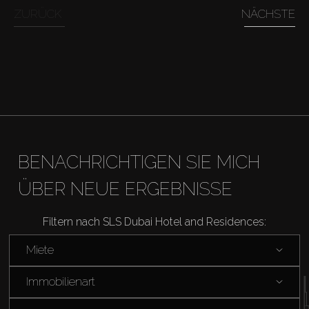
Off-Plan
ZURÜCK
NÄCHSTE
Agenten
About Us
BENACHRICHTIGEN SIE MICH
ÜBER NEUE ERGEBNISSE
Filtern nach SLS Dubai Hotel and Residences:
Miete
Immobilienart