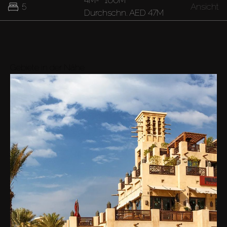
4M
-
100M
5
Ansicht
Durchschn.
AED 47M
37M
7
Ansicht
Durchschn.
AED 37M
Gebiete in der Nähe