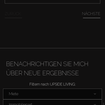
Kaufen
ZURÜCK
NÄCHSTE
Miete
Verkaufen
Off-Plan
Agenten
BENACHRICHTIGEN SIE MICH
About Us
ÜBER NEUE ERGEBNISSE
Filtern nach UPSIDE LIVING:
Miete
Immobilienart