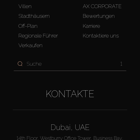
Villen
AX CORPORATE
Stadthäusern
Bewertungen
Off-Plan
Karriere
Regionale Führer
Kontaktiere uns
Verkaufen
1
KONTAKTE
Dubai, UAE
14th Floor, Westburry Office Tower, Business Bay,