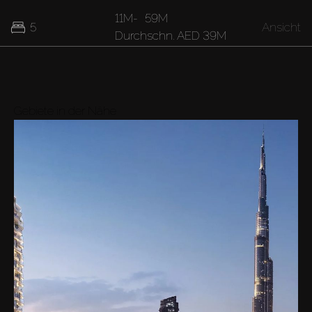
11M
-
59M
5
Ansicht
Durchschn.
AED 39M
20M
-
28M
7
Ansicht
Durchschn.
AED 24M
Gebiete in der Nähe