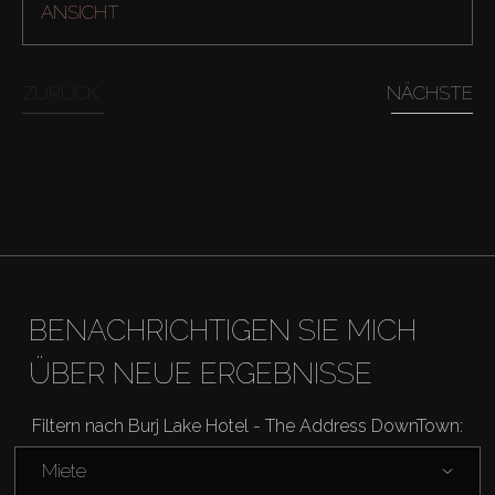
ANSICHT
ZURÜCK
NÄCHSTE
Kaufen
Miete
Verkaufen
BENACHRICHTIGEN SIE MICH
Off-Plan
ÜBER NEUE ERGEBNISSE
Agenten
Filtern nach Burj Lake Hotel - The Address DownTown:
About Us
Miete