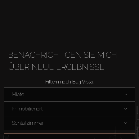
Kaufen
Miete
Verkaufen
BENACHRICHTIGEN SIE MICH
Off-Plan
ÜBER NEUE ERGEBNISSE
Filtern nach Burj Vista:
Agenten
Miete
About Us
Immobilienart
Schlafzimmer