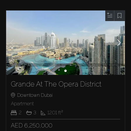
Grande At The Opera District
Downtown Dubai
Apartment
2
3
1201
ft²
AED 6,250,000