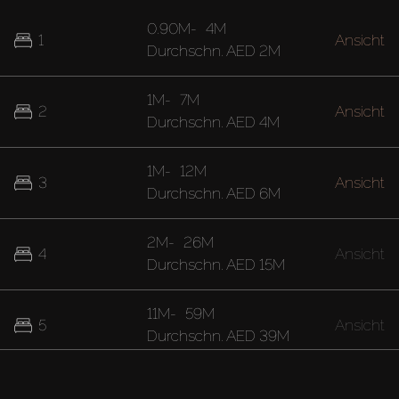
0.90M
-
4M
1
Ansicht
Durchschn.
AED 2M
1M
-
7M
2
Ansicht
Durchschn.
AED 4M
1M
-
12M
3
Ansicht
Durchschn.
AED 6M
2M
-
26M
4
Ansicht
Durchschn.
AED 15M
11M
-
59M
5
Ansicht
Durchschn.
AED 39M
20M
-
28M
7
Ansicht