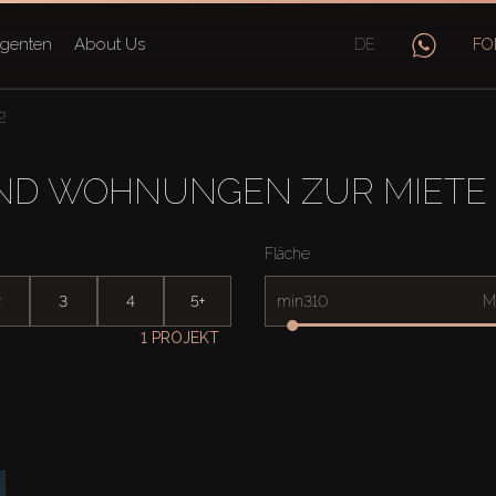
genten
About Us
DE
FO
2
D WOHNUNGEN ZUR MIETE 
Fläche
2
3
4
5+
min
M
1 PROJEKT