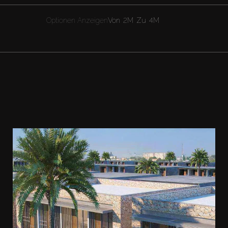
Optionen Anzeigen
Von
2M
Zu
4M