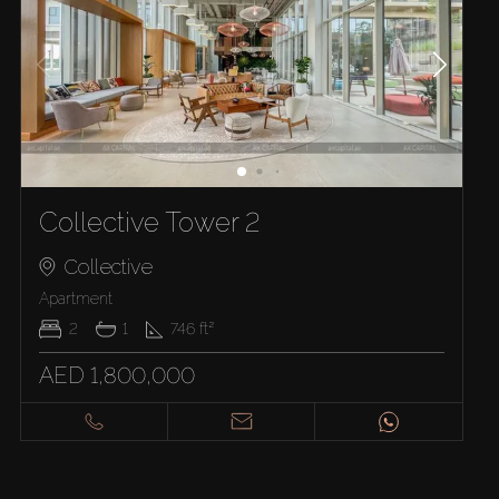
Collective Tower 2
Collective
Apartment
2
1
746
ft²
AED 1,800,000