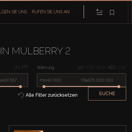
LGEN SIE UNS
RUFEN SIE UNS AN
IN MULBERRY 2
QM
FT²
Währung
GBP
CNY
EUR
AED
USD
ax
min
Max
SUCHE
Alle Filter zurücksetzen