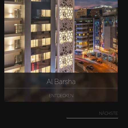
Al Barsha
ENTDECKEN
NÄCHSTE