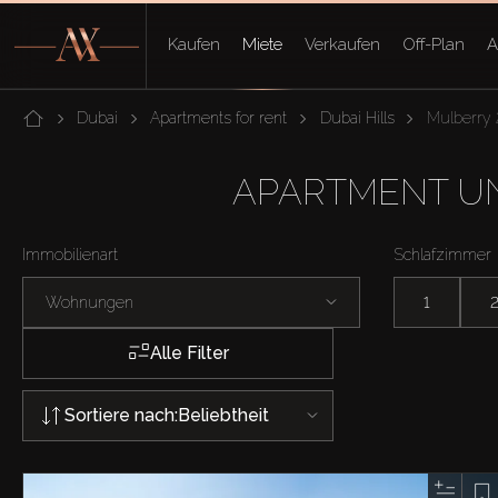
Kaufen
Miete
Verkaufen
Off-Plan
A
Dubai
Apartments for rent
Dubai Hills
Mulberry 
APARTMENT UN
Immobilienart
Schlafzimmer
Wohnungen
1
Alle Filter
Sortiere nach:
Beliebtheit