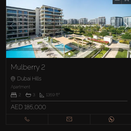
Mulberry 2
Dubai Hills
Apartment
2
3
1359
ft²
AED 185,000