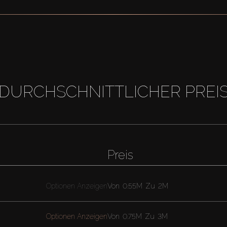
DURCHSCHNITTLICHER PREI
Preis
Optionen Anzeigen
Von
0.55M
Zu
2M
Optionen Anzeigen
Von
0.75M
Zu
3M