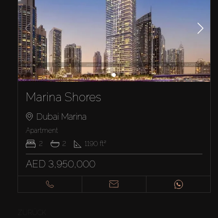
Marina Shores
Dubai Marina
Apartment
2
2
1190
ft²
AED 3,950,000
ZURÜCK