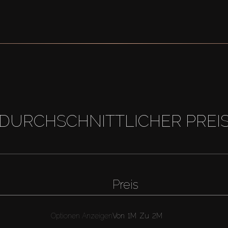
DURCHSCHNITTLICHER PREI
Preis
Optionen Anzeigen
Von
1M
Zu
2M