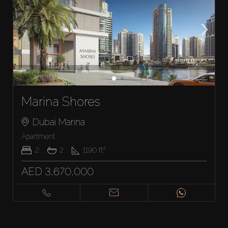
Marina Shores
Dubai Marina
Apartment
2
2
1190
ft²
AED 3,670,000