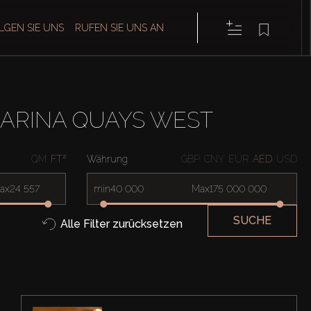
LGEN SIE UNS
RUFEN SIE UNS AN
ARINA QUAYS WEST
QM
FT²
Währung
GBP
CNY
EUR
AED
USD
ax
min
Max
SUCHE
Alle Filter zurücksetzen