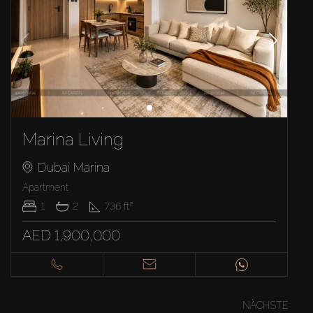
Marina Living
Dubai Marina
Apartment
1
2
736
ft²
AED 1,900,000
NÄCHSTE