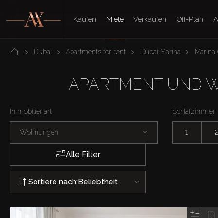
Kaufen
Miete
Verkaufen
Off-Plan
A
Dubai
Apartments for rent
Dubai Marina
Marina
APARTMENT UND W
Immobilienart
Schlafzimmer
Wohnungen
1
Alle Filter
Sortiere nach:
Beliebtheit