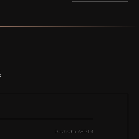
S
Durchschn.
AED 1M