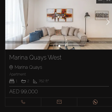
Marina Quays West
Marina Quays
Apartment
1
2
762
ft²
AED 99,000