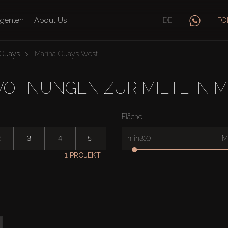
genten
About Us
DE
FO
 Quays
Marina Quays West
OHNUNGEN ZUR MIETE IN M
Fläche
2
3
4
5+
min
M
1 PROJEKT