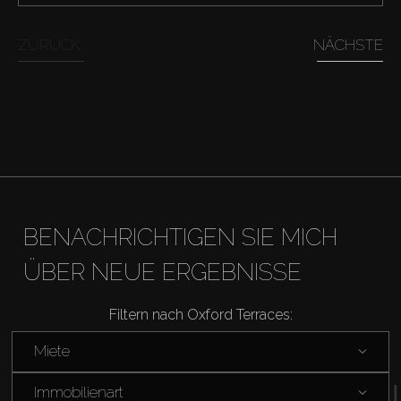
Kaufen
ZURÜCK
NÄCHSTE
Miete
Verkaufen
Off-Plan
BENACHRICHTIGEN SIE MICH
Agenten
ÜBER NEUE ERGEBNISSE
About Us
Filtern nach Oxford Terraces:
Miete
Immobilienart