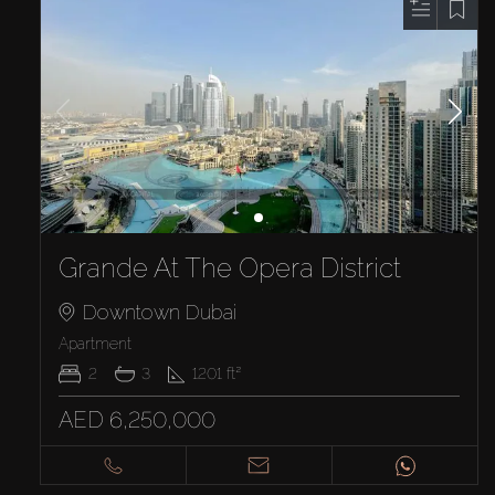
Grande At The Opera District
Downtown Dubai
Apartment
2
3
1201
ft²
AED 6,250,000