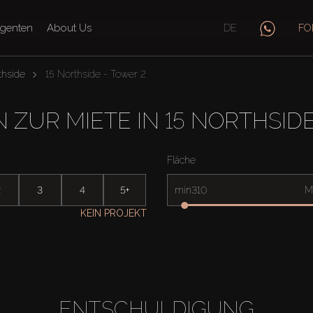
genten
About Us
DE
FO
thside
15 Northside - Tower 2
 ZUR MIETE IN 15 NORTHSID
Fläche
2
3
4
5+
min
M
KEIN PROJEKT
ENTSCHULDIGUNG