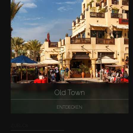
Old Town
ENTDECKEN
ZURÜCK