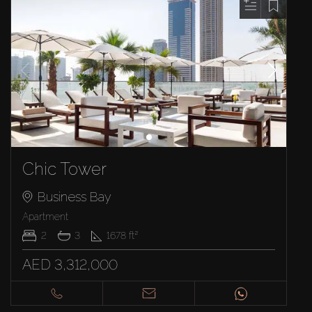
Chic Tower
Business Bay
Apartment
2
3
1678
ft²
AED 3,312,000