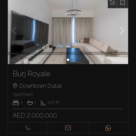
Burj Royale
Downtown Dubai
Apartment
1
1
637
ft²
AED 2,000,000