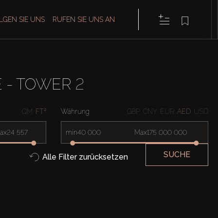
LGEN SIE UNS
RUFEN SIE UNS AN
E - TOWER 2
QM
FT²
Währung
GBP
CNY
EUR
AED
USD
ax
min
Max
SUCHE
Alle Filter zurücksetzen