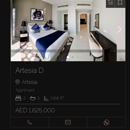
Artesia D
Artesia
Apartment
2
3
1368
ft²
AED 1,625,000