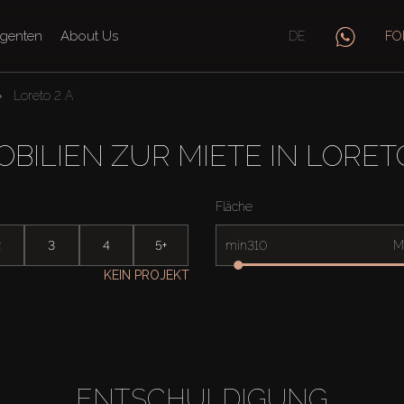
genten
About Us
DE
FO
Loreto 2 A
BILIEN ZUR MIETE IN LORET
Fläche
2
3
4
5+
min
M
KEIN PROJEKT
ENTSCHULDIGUNG