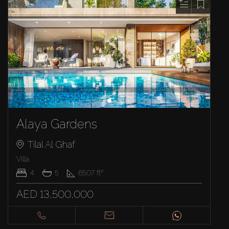
Alaya Gardens
Tilal Al Ghaf
Villa
4
5
6507
ft²
AED 13,500,000