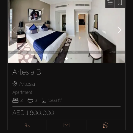
Artesia B
Artesia
Apartment
2
3
1369
ft²
AED 1,600,000