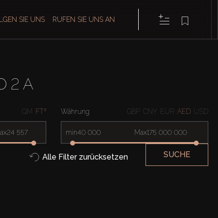
LGEN SIE UNS
RUFEN SIE UNS AN
O 2 A
QM
FT²
Währung
GBP
CNY
EUR
AED
USD
ax
min
Max
SUCHE
Alle Filter zurücksetzen