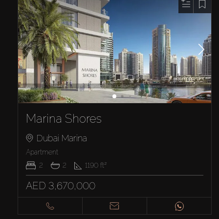
Marina Shores
Dubai Marina
Apartment
2
2
1190
ft²
AED 3,670,000