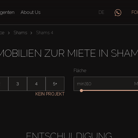
genten
About Us
DE
FO
ce
Shams
Shams 4
MOBILIEN ZUR MIETE IN SHAM
Fläche
2
3
4
5+
min
M
KEIN PROJEKT
ENTSCHULDIGUNG