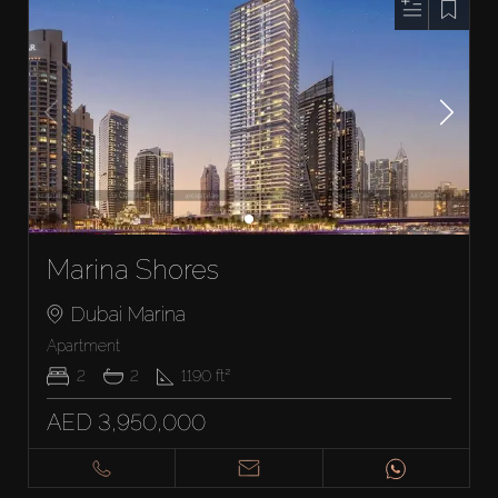
Marina Shores
Dubai Marina
Apartment
2
2
1190
ft²
AED 3,950,000