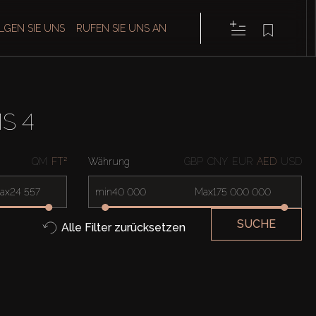
LGEN SIE UNS
RUFEN SIE UNS AN
S 4
QM
FT²
Währung
GBP
CNY
EUR
AED
USD
ax
min
Max
SUCHE
Alle Filter zurücksetzen