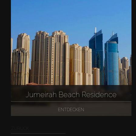
Jumeirah Beach Residence
ENTDECKEN
ZURÜCK