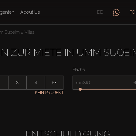
genten
About Us
DE
FO
 Suqeim 2 Villas
EN ZUR MIETE IN UMM SUQEIM
Fläche
2
3
4
5+
min
M
KEIN PROJEKT
ENTSCHULDIGUNG