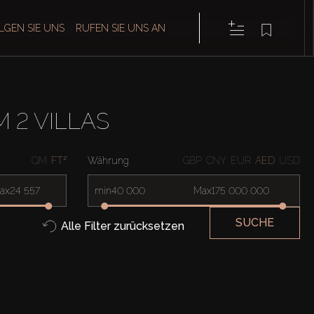
LGEN SIE UNS
RUFEN SIE UNS AN
 2 VILLAS
QM
FT²
Währung
GBP
CNY
EUR
AED
USD
ax
min
Max
SUCHE
Alle Filter zurücksetzen