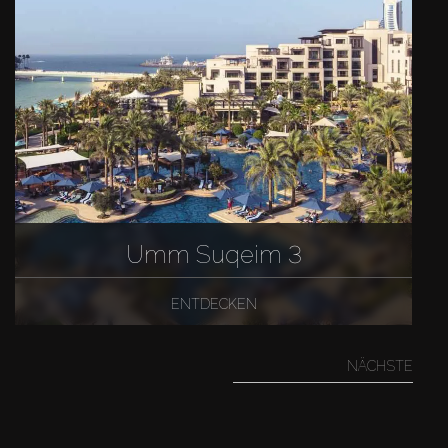
Umm Suqeim 3
ENTDECKEN
NÄCHSTE