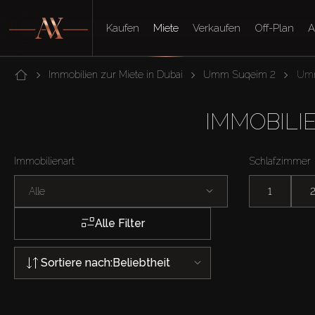
Kaufen
Miete
Verkaufen
Off-Plan
A
Immobilien zur Miete in Dubai
Umm Suqeim 2
Umm
IMMOBILI
Immobilienart
Schlafzimmer
Alle
1
Alle Filter
Sortiere nach:
Beliebtheit