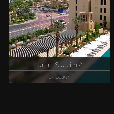
Umm Suqeim 2
ENTDECKEN
ZURÜCK