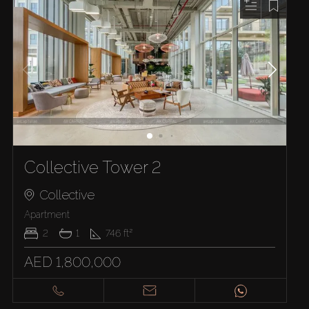
Collective Tower 2
Collective
Apartment
2
1
746
ft²
AED 1,800,000