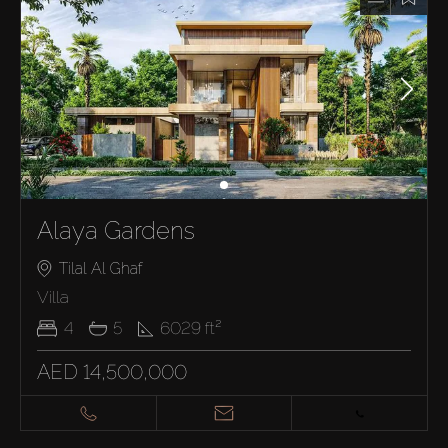
Alaya Gardens
Tilal Al Ghaf
Villa
4
5
6029
ft²
AED 14,500,000