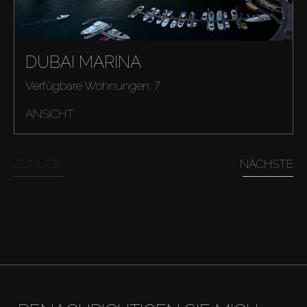
DUBAI MARINA
Verfügbare Wohnungen: 7
Kaufen
ANSICHT
Miete
ZURÜCK
NÄCHSTE
Verkaufen
Off-Plan
Agenten
About Us