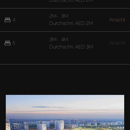
Durchschn.
AED 2M
2M
-
3M
4
Ansicht
Durchschn.
AED 2M
3M
-
4M
5
Ansicht
Durchschn.
AED 3M
Gebiete in der Nähe