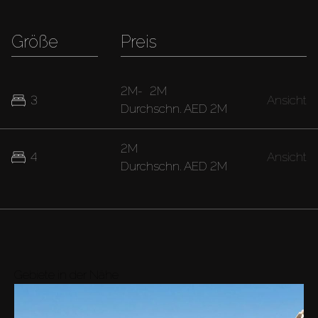
Größe
Preis
2M
-
2M
3
Ansicht
Durchschn.
AED 2M
2M
4
Ansicht
Durchschn.
AED 2M
Gebiete in der Nähe