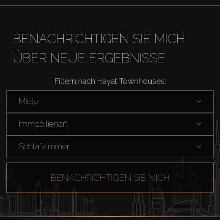
Miete
BENACHRICHTIGEN SIE MICH
ÜBER NEUE ERGEBNISSE
Verkaufen
Filtern nach Hayat Townhouses:
Off-Plan
Miete
Agenten
Immobilienart
About Us
Schlafzimmer
BENACHRICHTIGEN SIE MICH