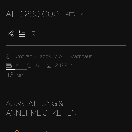
AED 260,000
AED
Jumeirah Village Circle
Stadthaus
4
5
2,127 ft²
ft²
qm
AUSSTATTUNG &
ANNEHMLICHKEITEN