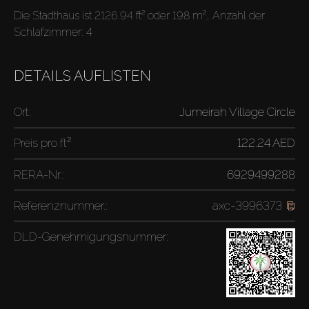
Die Stadthaus ist 2126.94 ft² oder 198 m², Anzahl der
Schlafzimmer: 4
DETAILS AUFLISTEN
Ort:
Jumeirah Village Circle
Preis pro
ft²
122.24 AED
RERA-Nr.:
6929499288
Referenznummer.:
axc-3996373
DLD-Genehmigungsnummer: