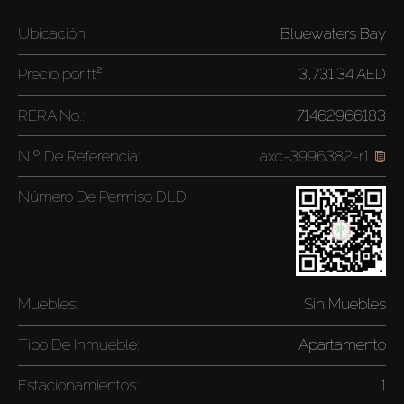
Ubicación:
Bluewaters Bay
Precio por
ft²
3,731.34 AED
RERA No.:
71462966183
N.º De Referencia:
axc-3996382-r1
Número De Permiso DLD:
Muebles:
Sin Muebles
Tipo De Inmueble:
Apartamento
Estacionamientos:
1