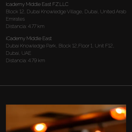
Icademy Middle East FZ.LLC
Sobre Plano
Block 12, Dubai Knowledge Village, Dubai, United Arab
Emirates
Distancia:
4.77 km
Agentes
iCademy Middle East
About Us
Dubai Knowledge Park, Block 12,Floor 1, Unit F12,
Dubai, UAE
Distancia:
4.79 km