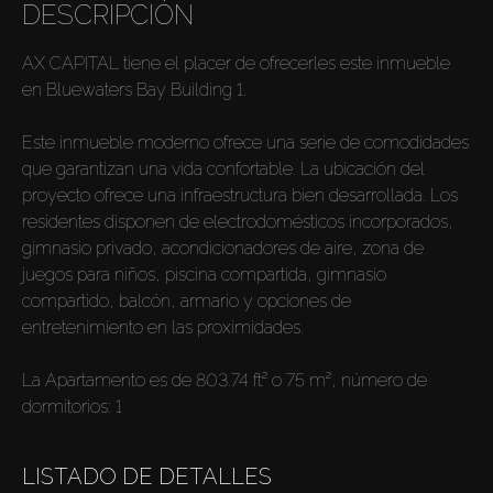
DESCRIPCIÓN
AX CAPITAL tiene el placer de ofrecerles este inmueble
en Bluewaters Bay Building 1.
Este inmueble moderno ofrece una serie de comodidades
que garantizan una vida confortable. La ubicación del
proyecto ofrece una infraestructura bien desarrollada. Los
residentes disponen de electrodomésticos incorporados,
gimnasio privado, acondicionadores de aire, zona de
juegos para niños, piscina compartida, gimnasio
compartido, balcón, armario y opciones de
entretenimiento en las proximidades.
La Apartamento es de 803.74 ft² o 75 m², número de
dormitorios: 1
LISTADO DE DETALLES