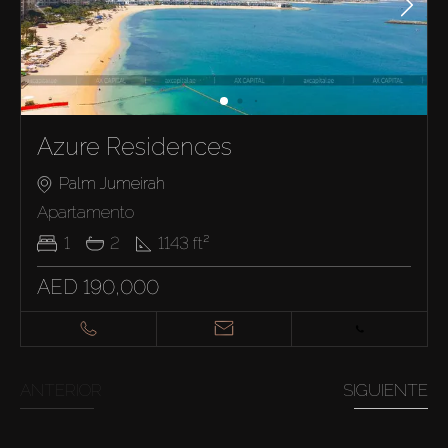
Azure Residences
Palm Jumeirah
Apartamento
1
2
1143
ft²
AED 190,000
ANTERIOR
SIGUIENTE