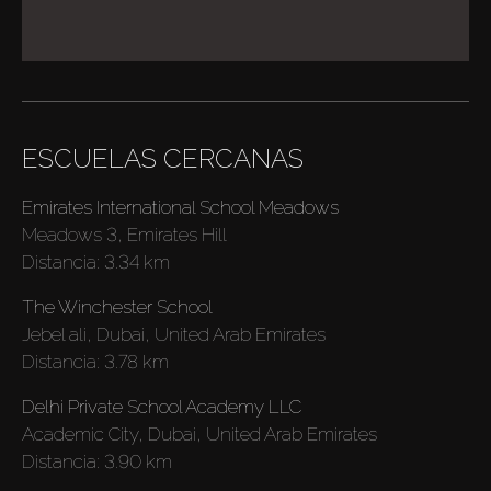
ESCUELAS CERCANAS
Emirates International School Meadows
Meadows 3, Emirates Hill
Distancia:
3.34 km
The Winchester School
Comprar
Jebel ali, Dubai, United Arab Emirates
Distancia:
3.78 km
Alquilar
Delhi Private School Academy LLC
Academic City, Dubai, United Arab Emirates
Distancia:
3.90 km
Venta