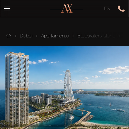
ES
Dubai
Apartamento
Bluewaters Island
Bl