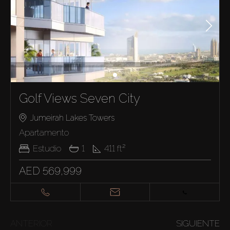
Golf Views Seven City
Jumeirah Lakes Towers
Apartamento
Estudio
1
411
ft²
AED 569,999
ANTERIOR
SIGUIENTE