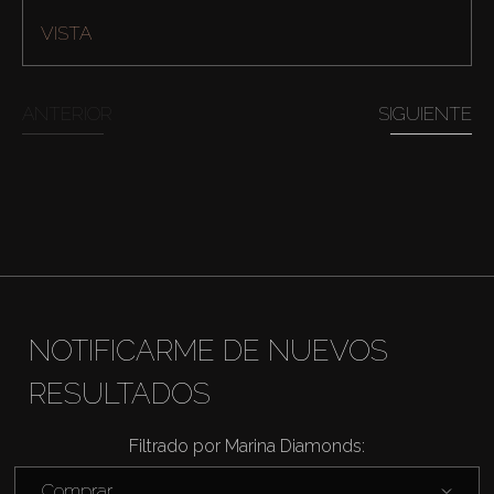
VISTA
ANTERIOR
SIGUIENTE
NOTIFICARME DE NUEVOS
Comprar
RESULTADOS
Alquilar
Filtrado por Marina Diamonds:
Venta
Comprar