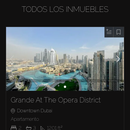
TODOS LOS INMUEBLES
Grande At The Opera District
Downtown Dubai
Apartamento
2
3
1201
ft²