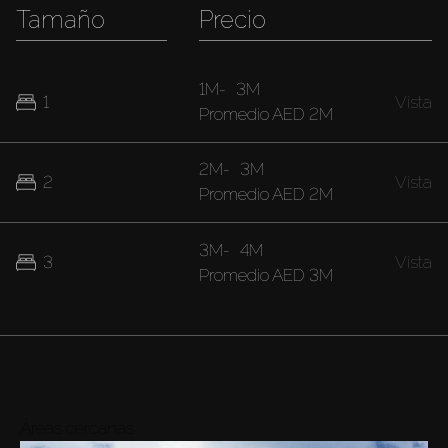
Tamaño
Precio
1M
-
3M
1
Vista
Promedio
AED 2M
2M
-
3M
2
Vista
Promedio
AED 2M
3M
-
4M
3
Vista
Promedio
AED 3M
Áreas cercanas