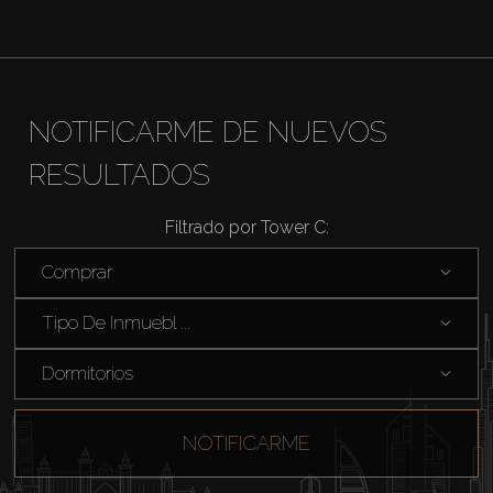
Venta
Sobre Plano
NOTIFICARME DE NUEVOS
RESULTADOS
Agentes
Filtrado por Tower C:
About Us
Comprar
Tipo De Inmuebl ...
Dormitorios
NOTIFICARME