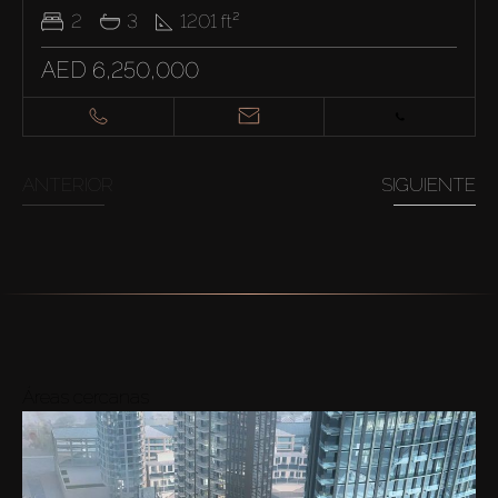
2
3
1201
ft²
AED 6,250,000
ANTERIOR
SIGUIENTE
Áreas cercanas