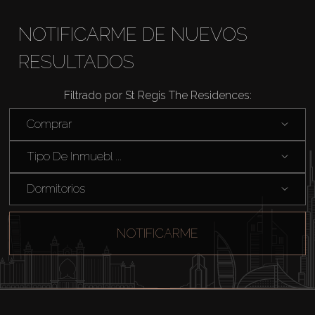
NOTIFICARME DE NUEVOS
RESULTADOS
Filtrado por St Regis The Residences:
Comprar
Comprar
Alquilar
Tipo De Inmuebl ...
Dormitorios
Venta
NOTIFICARME
Sobre Plano
Agentes