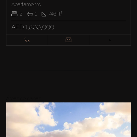
Apartamento
2
1
746
ft²
AED 1,800,000
Áreas cercanas