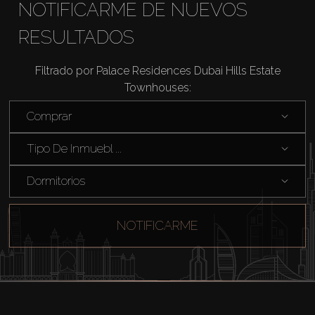
NOTIFICARME DE NUEVOS
RESULTADOS
Filtrado por Palace Residences Dubai Hills Estate
Townhouses:
Comprar
Comprar
Tipo De Inmuebl ...
Alquilar
Dormitorios
Venta
NOTIFICARME
Sobre Plano
Agentes