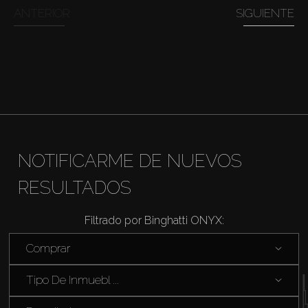
Comprar
ANTERIOR
SIGUIENTE
Alquilar
Venta
Sobre Plano
NOTIFICARME DE NUEVOS
Agentes
RESULTADOS
About Us
Filtrado por Binghatti ONYX:
Comprar
Tipo De Inmuebl ...