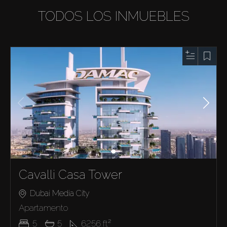
TODOS LOS INMUEBLES
Cavalli Casa Tower
Dubai Media City
Apartamento
5
5
6256
ft²