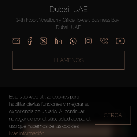
Dubai, UAE
14th Floor, Westburry Office Tower, Business Bay,
Dubai, UAE
LLÁMENOS
Este sitio web utiliza cookies para
habilitar ciertas funciones y mejorar su
AX CAPITAL ©2026 Todos los derechos reservados
experiencia de usuario. Al continuar
CERCA
Condiciones de Uso
Política de privacidad
Mapa del sitio
navegando por el sitio, usted acepta el
uso que hacemos de las cookies.
TODOS LOS FILTROS
Más información