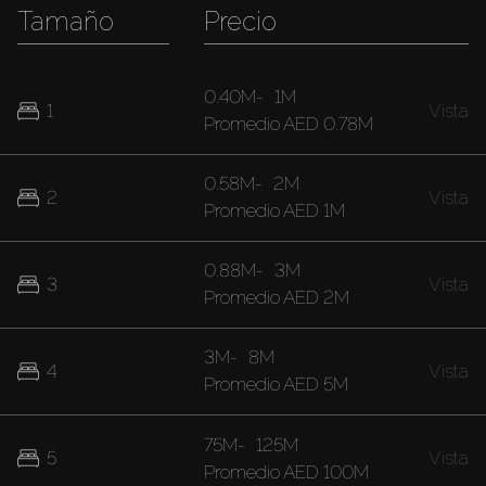
Tamaño
Precio
0.40M
-
1M
1
Vista
Promedio
AED 0.78M
0.58M
-
2M
2
Vista
Promedio
AED 1M
0.88M
-
3M
3
Vista
Promedio
AED 2M
3M
-
8M
4
Vista
Promedio
AED 5M
75M
-
125M
5
Vista
Promedio
AED 100M