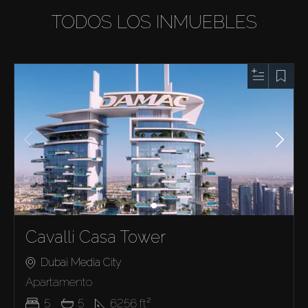
TODOS LOS INMUEBLES
Cavalli Casa Tower
Dubai Media City
Apartamento
5
5
6256
ft²