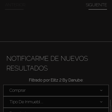
Comprar
ANTERIOR
SIGUIENTE
Alquilar
Venta
Sobre Plano
NOTIFICARME DE NUEVOS
Agentes
RESULTADOS
About Us
Filtrado por Elitz 2 By Danube:
Comprar
Tipo De Inmuebl ...