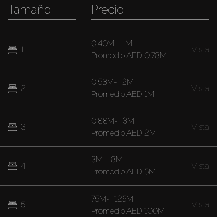
Tamaño
Precio
0.40M
-
1M
1
Vista
Promedio
AED 0.78M
0.58M
-
2M
2
Vista
Promedio
AED 1M
0.88M
-
3M
3
Vista
Promedio
AED 2M
3M
-
8M
4
Vista
Promedio
AED 5M
75M
-
125M
5
Vista
Promedio
AED 100M