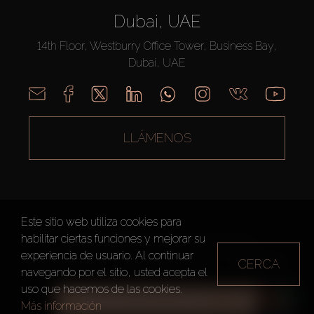
Dubai, UAE
14th Floor, Westburry Office Tower, Business Bay,
Dubai, UAE
LLÁMENOS
Este sitio web utiliza cookies para
habilitar ciertas funciones y mejorar su
AX CAPITAL ©2026 Todos los derechos reservados
experiencia de usuario. Al continuar
CERCA
Condiciones de Uso
Política de privacidad
Mapa del sitio
navegando por el sitio, usted acepta el
uso que hacemos de las cookies.
TODOS LOS FILTROS
Más información