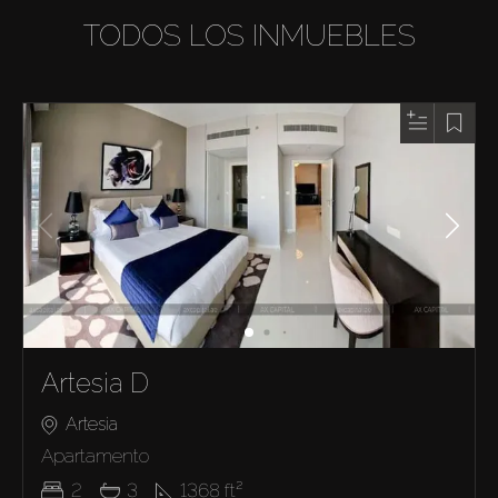
TODOS LOS INMUEBLES
Artesia D
Artesia
Apartamento
2
3
1368
ft²