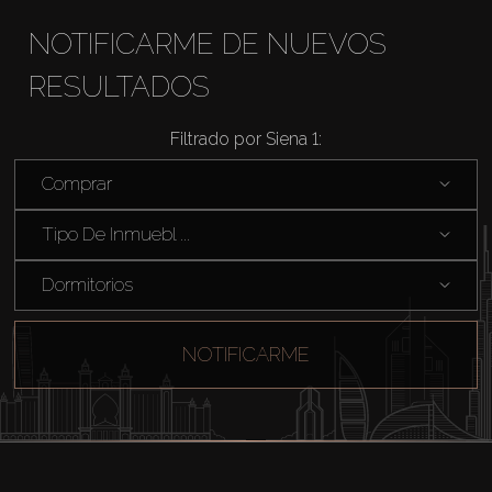
Venta
NOTIFICARME DE NUEVOS
RESULTADOS
Sobre Plano
Filtrado por Siena 1:
Agentes
Comprar
About Us
Tipo De Inmuebl ...
Dormitorios
NOTIFICARME