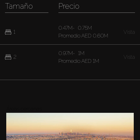
Tamaño
Precio
0.47M
-
0.75M
1
Vista
Promedio
AED 0.60M
0.97M
-
1M
2
Vista
Promedio
AED 1M
Áreas cercanas