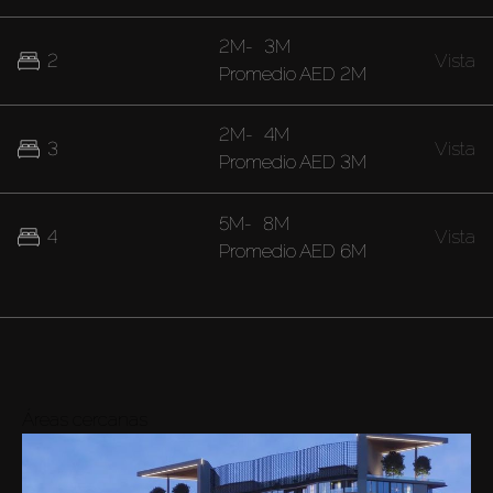
2M
-
3M
2
Vista
Promedio
AED 2M
2M
-
4M
3
Vista
Promedio
AED 3M
5M
-
8M
4
Vista
Promedio
AED 6M
Áreas cercanas