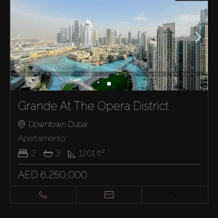
Grande At The Opera District
Downtown Dubai
Apartamento
2
3
1201
ft²
AED 6,250,000