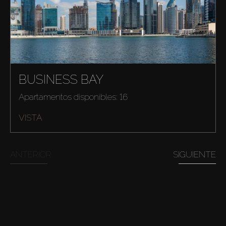
BUSINESS BAY
Comprar
Apartamentos disponibles: 16
VISTA
Alquilar
ANTERIOR
SIGUIENTE
Venta
Sobre Plano
Agentes