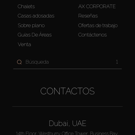
Chalets
AX CORPORATE
Casas adosadas
Reseñas
Sobre plano
Ofertas de trabajo
Guías De Áreas
Contáctenos
Venta
1
CONTACTOS
Dubai, UAE
14th Floor, Westburry Office Tower, Business Bay,