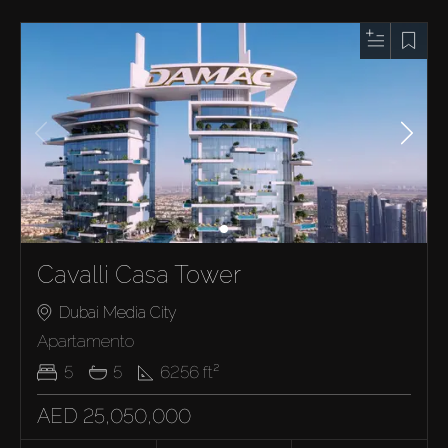
Cavalli Casa Tower
Dubai Media City
Apartamento
5
5
6256
ft²
AED 25,050,000