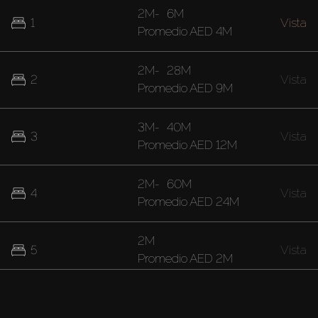
2M
-
6M
1
Vista
Promedio
AED 4M
2M
-
28M
2
Vista
Promedio
AED 9M
3M
-
40M
3
Vista
Promedio
AED 12M
2M
-
60M
4
Vista
Promedio
AED 24M
2M
5
Vista
Promedio
AED 2M
40M
7
Vista
Promedio
AED 40M