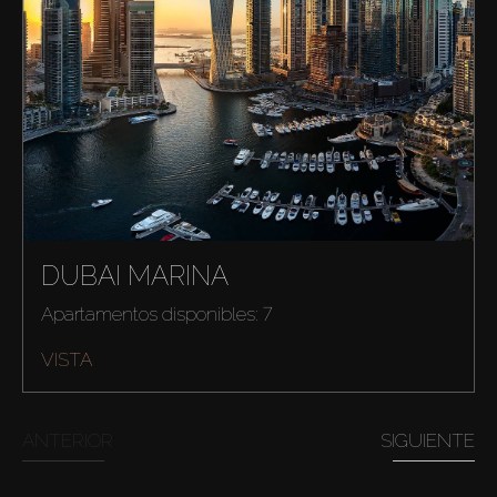
Comprar
DUBAI MARINA
Alquilar
Apartamentos disponibles: 7
VISTA
Venta
Sobre Plano
ANTERIOR
SIGUIENTE