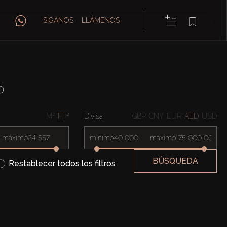
SÍGANOS
LLÁMENOS
5
M²
FT²
Divisa
GBP
CNY
EUR
AED
USD
máximo
mínimo
máximo
BÚSQUEDA
Restablecer todos los filtros