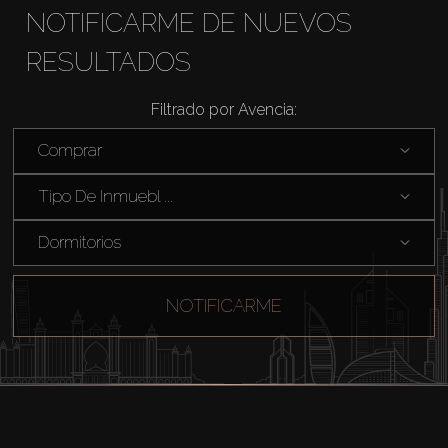
NOTIFICARME DE NUEVOS
RESULTADOS
Comprar
Filtrado por Avencia:
Comprar
Alquilar
Tipo De Inmuebl ...
Venta
Dormitorios
Sobre Plano
NOTIFICARME
Agentes
About Us