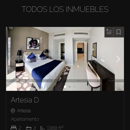
TODOS LOS INMUEBLES
Artesia D
Artesia
Apartamento
2
3
1368
ft²