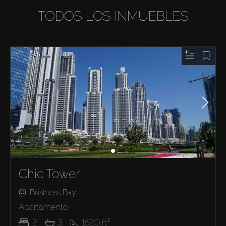
TODOS LOS INMUEBLES
Chic Tower
Business Bay
Apartamento
2
3
1520
ft²